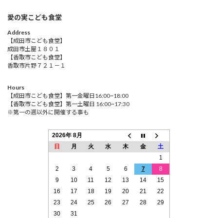
愛の実こども食堂
Address
【成田市こども食堂】
成田市土屋１８０１
【香取市こども食堂】
香取市片野７２１－１
Hours
【成田市こども食堂】第一金曜日16:00~18:00
【香取市こども食堂】第一土曜日 16:00~17:30
※第一の週以外に開催する事も
2026年 8月
日
月
火
水
木
金
土
1
2
3
4
5
6
7
8
9
10
11
12
13
14
15
16
17
18
19
20
21
22
23
24
25
26
27
28
29
30
31