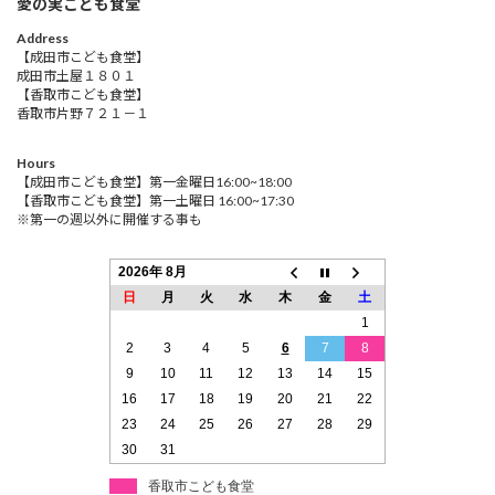
愛の実こども食堂
Address
【成田市こども食堂】
成田市土屋１８０１
【香取市こども食堂】
香取市片野７２１－１
Hours
【成田市こども食堂】第一金曜日16:00~18:00
【香取市こども食堂】第一土曜日 16:00~17:30
※第一の週以外に開催する事も
2026年 8月
日
月
火
水
木
金
土
1
2
3
4
5
6
7
8
9
10
11
12
13
14
15
16
17
18
19
20
21
22
23
24
25
26
27
28
29
30
31
香取市こども食堂